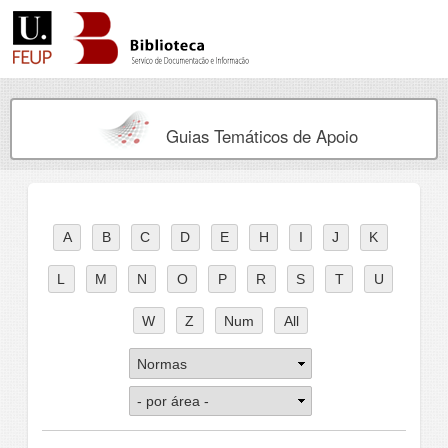
Guias Temáticos de Apoio
A
B
C
D
E
H
I
J
K
L
M
N
O
P
R
S
T
U
W
Z
Num
All